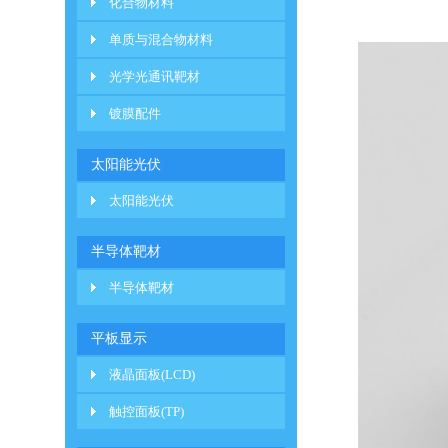
化合物材料
97:3）
单质与混合物材料
光学光通讯靶材
镀膜配件
太阳能光伏
太阳能光伏
半导体靶材
半导体靶材
平板显示
液晶面板(LCD)
触控面板(TP)